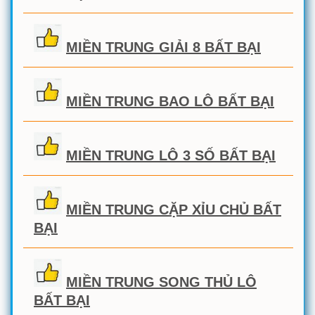
MIỀN TRUNG GIẢI 8 BẤT BẠI
MIỀN TRUNG BAO LÔ BẤT BẠI
MIỀN TRUNG LÔ 3 SỐ BẤT BẠI
MIỀN TRUNG CẶP XỈU CHỦ BẤT
BẠI
MIỀN TRUNG SONG THỦ LÔ
BẤT BẠI