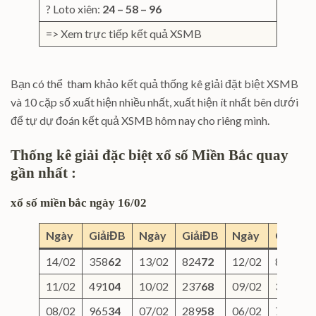
? Loto xiên:
24 – 58 – 96
=> Xem trực tiếp kết quả XSMB
Bạn có thể tham khảo kết quả thống kê giải đặt biệt XSMB
và 10 cặp số xuất hiện nhiều nhất, xuất hiện ít nhất bên dưới
để tự dự đoán kết quả XSMB hôm nay cho riêng mình.
Thống kê giải đặc biệt xổ số Miền Bắc quay
gần nhất :
xổ số miền bắc ngày 16/02
Ngày
GiảiĐB
Ngày
GiảiĐB
Ngày
GiảiĐB
14/02
358
62
13/02
824
72
12/02
856
72
11/02
491
04
10/02
237
68
09/02
354
98
08/02
965
34
07/02
289
58
06/02
761
01