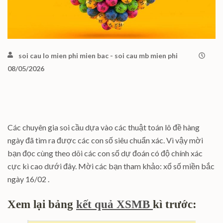
soi cau lo mien phi mien bac - soi cau mb mien phi
08/05/2026
Các chuyên gia soi cầu dựa vào các thuật toán lô đề hàng
ngày đã tìm ra được các con số siêu chuẩn xác. Vì vậy mời
bạn đọc cùng theo dõi các con số dự đoán có độ chính xác
cực kì cao dưới đây. Mời các bạn tham khảo: xổ số miền bắc
ngày 16/02 .
Xem lại bảng
kết quả XSMB
kì trước: