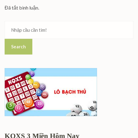
Đã tắt bình luận.
Search
KQXS 3 Miền Hôm Nay