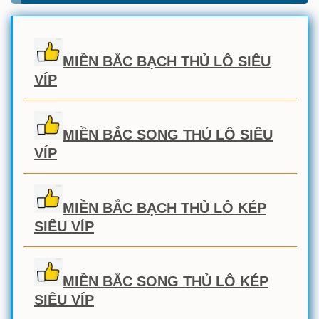
MIỀN BẮC BẠCH THỦ LÔ SIÊU
VÍP
MIỀN BẮC SONG THỦ LÔ SIÊU
VÍP
MIỀN BẮC BẠCH THỦ LÔ KÉP
SIÊU VÍP
MIỀN BẮC SONG THỦ LÔ KÉP
SIÊU VÍP