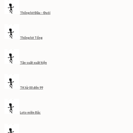
Thống kê Đầu – Đuôi
Thống kê Tổng
Tần suất xuất hiện
TK từ 00 đến 99
Loto miền Bắc