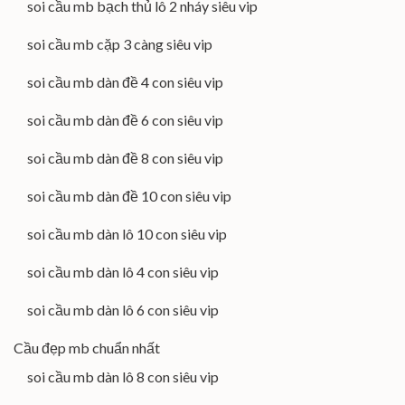
soi cầu mb bạch thủ lô 2 nháy siêu vip
soi cầu mb cặp 3 càng siêu vip
soi cầu mb dàn đề 4 con siêu vip
soi cầu mb dàn đề 6 con siêu vip
soi cầu mb dàn đề 8 con siêu vip
soi cầu mb dàn đề 10 con siêu vip
soi cầu mb dàn lô 10 con siêu vip
soi cầu mb dàn lô 4 con siêu vip
soi cầu mb dàn lô 6 con siêu vip
Cầu đẹp mb chuẩn nhất
soi cầu mb dàn lô 8 con siêu vip