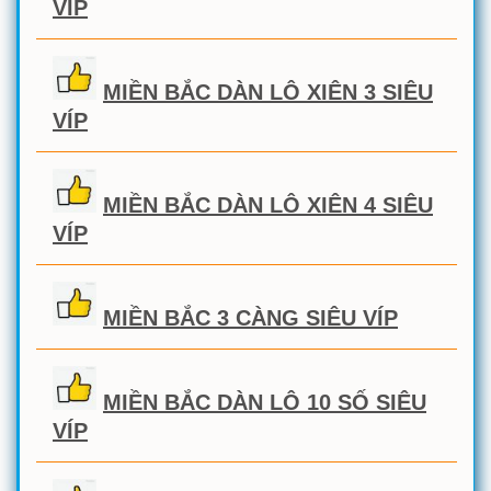
VÍP
MIỀN BẮC DÀN LÔ XIÊN 3 SIÊU
VÍP
MIỀN BẮC DÀN LÔ XIÊN 4 SIÊU
VÍP
MIỀN BẮC 3 CÀNG SIÊU VÍP
MIỀN BẮC DÀN LÔ 10 SỐ SIÊU
VÍP