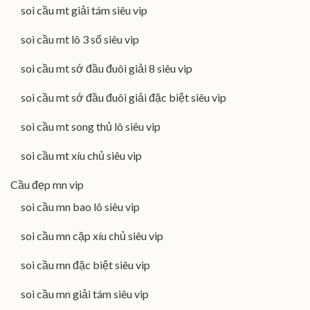
soi cầu mt giải tám siêu vip
soi cầu mt lô 3 số siêu vip
soi cầu mt sớ đầu đuôi giải 8 siêu vip
soi cầu mt sớ đầu đuôi giải đặc biệt siêu vip
soi cầu mt song thủ lô siêu vip
soi cầu mt xíu chủ siêu vip
Cầu đẹp mn vip
soi cầu mn bao lô siêu vip
soi cầu mn cặp xíu chủ siêu vip
soi cầu mn đặc biệt siêu vip
soi cầu mn giải tám siêu vip