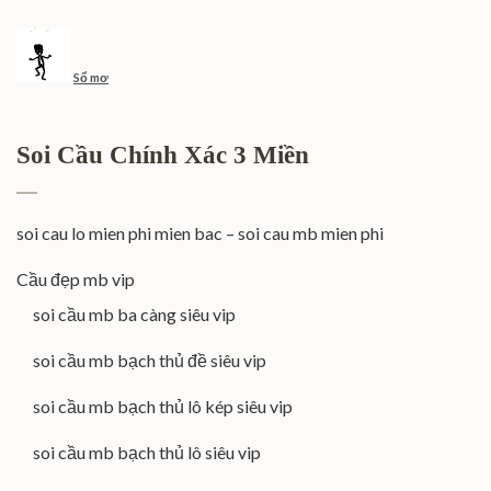
Sổ mơ
Soi Cầu Chính Xác 3 Miền
soi cau lo mien phi mien bac – soi cau mb mien phi
Cầu đẹp mb vip
soi cầu mb ba càng siêu vip
soi cầu mb bạch thủ đề siêu vip
soi cầu mb bạch thủ lô kép siêu vip
soi cầu mb bạch thủ lô siêu vip