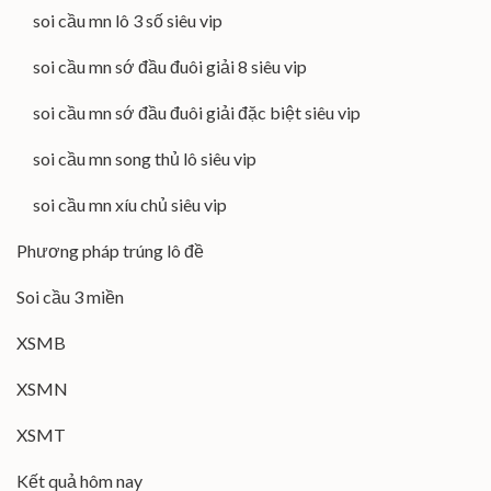
soi cầu mn lô 3 số siêu vip
soi cầu mn sớ đầu đuôi giải 8 siêu vip
soi cầu mn sớ đầu đuôi giải đặc biệt siêu vip
soi cầu mn song thủ lô siêu vip
soi cầu mn xíu chủ siêu vip
Phương pháp trúng lô đề
Soi cầu 3 miền
XSMB
XSMN
XSMT
Kết quả hôm nay