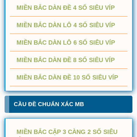
MIỀN BẮC DÀN ĐỀ 4 SỐ SIÊU VÍP
MIỀN BẮC DÀN LÔ 4 SỐ SIÊU VÍP
MIỀN BẮC DÀN LÔ 6 SỐ SIÊU VÍP
MIỀN BẮC DÀN ĐỀ 8 SỐ SIÊU VÍP
MIỀN BẮC DÀN ĐỀ 10 SỐ SIÊU VÍP
CẦU ĐỀ CHUẨN XÁC MB
MIỀN BẮC CẶP 3 CÀNG 2 SỐ SIÊU