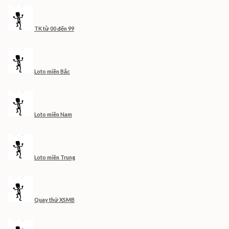
TK từ 00 đến 99
Loto miền Bắc
Loto miền Nam
Loto miền Trung
Quay thử XSMB