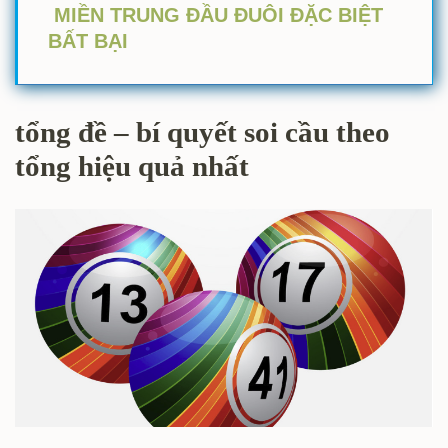
MIỀN TRUNG ĐẦU ĐUÔI ĐẶC BIỆT
BẤT BẠI
tổng đề – bí quyết soi cầu theo
tổng hiệu quả nhất