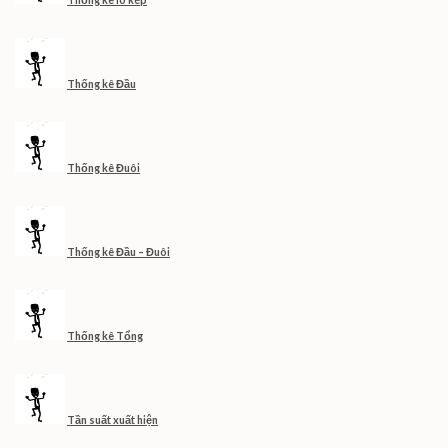
Thống kê Đầu
Thống kê Đuôi
Thống kê Đầu – Đuôi
Thống kê Tổng
Tần suất xuất hiện