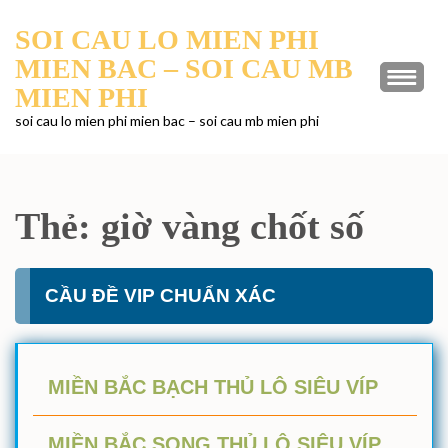
Bỏ
SOI CAU LO MIEN PHI
qua
MIEN BAC – SOI CAU MB
và
tới
MIEN PHI
nội
soi cau lo mien phi mien bac – soi cau mb mien phi
dung
(ấn
Enter)
Thẻ:
giờ vàng chốt số
CẦU ĐỀ VIP CHUẨN XÁC
MIỀN BẮC BẠCH THỦ LÔ SIÊU VÍP
MIỀN BẮC SONG THỦ LÔ SIÊU VÍP