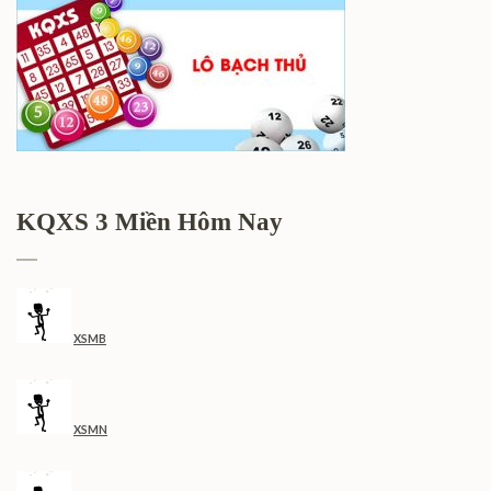
KQXS 3 Miền Hôm Nay
XSMB
XSMN