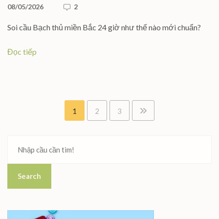
08/05/2026
2
Soi cầu Bạch thủ miền Bắc 24 giờ như thế nào mới chuẩn?
Đọc tiếp
Điều
1
2
3
hướng
bài
viết
Search