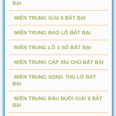
BẠI
MIỀN TRUNG GIẢI 8 BẤT BẠI
MIỀN TRUNG BAO LÔ BẤT BẠI
MIỀN TRUNG LÔ 3 SỐ BẤT BẠI
MIỀN TRUNG CẶP XỈU CHỦ BẤT BẠI
MIỀN TRUNG SONG THỦ LÔ BẤT
BẠI
MIỀN TRUNG ĐẦU ĐUÔI GIẢI 8 BẤT
BẠI