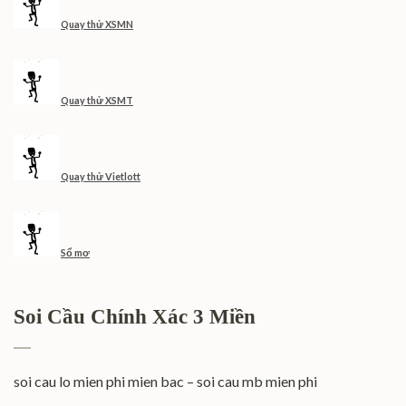
Quay thử XSMN
Quay thử XSMT
Quay thử Vietlott
Sổ mơ
Soi Cầu Chính Xác 3 Miền
soi cau lo mien phi mien bac – soi cau mb mien phi