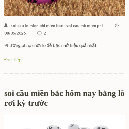
soi cau lo mien phi mien bac - soi cau mb mien phi
08/05/2026
2
Phương pháp chơi lô đề bạc nhớ hiệu quả nhất
Đọc tiếp
soi cầu miền bắc hôm nay bằng lô
rơi kỳ trước