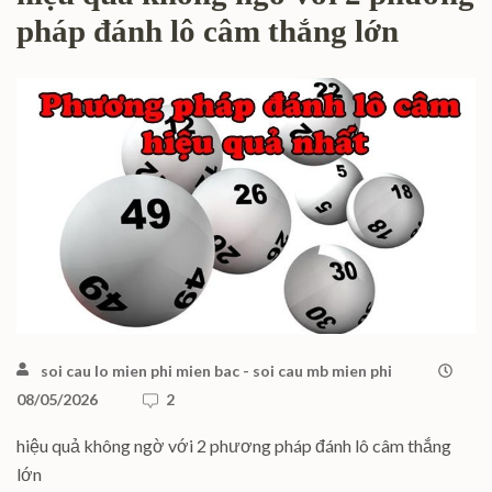
pháp đánh lô câm thắng lớn
soi cau lo mien phi mien bac - soi cau mb mien phi
08/05/2026
2
hiệu quả không ngờ với 2 phương pháp đánh lô câm thắng
lớn