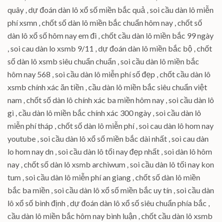
quây , dự đoán dàn lô xổ số miền bắc quả , soi cầu dàn lô miễn
phí xsmn , chốt số dàn lô miền bắc chuẩn hôm nay , chốt số
dàn lô xổ số hôm nay em đi , chốt cầu dàn lô miền bắc 99 ngày
, soi cau dàn lo xsmb 9/11 , dự đoán dàn lô miền bắc bộ , chốt
số dàn lô xsmb siêu chuẩn chuẩn , soi cầu dàn lô miền bắc
hôm nay 568 , soi cầu dàn lô miễn phí số đẹp , chốt cầu dàn lô
xsmb chính xác ăn tiền , cầu dàn lô miền bắc siêu chuẩn việt
nam , chốt số dàn lô chính xác ba miền hôm nay , soi cầu dàn lô
gì , cầu dàn lô miền bắc chính xác 300 ngày , soi cầu dàn lô
miễn phí tháp , chốt số dàn lô miễn phí , soi cau dàn lô hom nay
youtube , soi cầu dàn lô xổ số miền bắc dài nhất , soi cau dàn
lo hom nay dn , soi cầu dàn lô tối nay đẹp nhất , soi dàn lô hôm
nay , chốt số dàn lô xsmb archiwum , soi cầu dàn lô tối nay kon
tum , soi cầu dàn lô miễn phí an giang , chốt số dàn lô miền
bắc ba miền , soi cầu dàn lô xổ số miền bắc uy tín , soi cầu dàn
lô xổ số bình định , dự đoán dàn lô xổ số siêu chuẩn phía bắc ,
cầu dàn lô miền bắc hôm nay bình luận , chốt cầu dàn lô xsmb