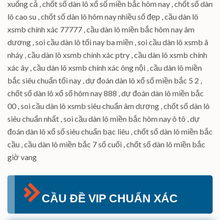
xuống cả , chốt số dàn lô xổ số miền bắc hôm nay , chốt số dàn
lô cao su , chốt số dàn lô hôm nay nhiều số đẹp , cầu dàn lô
xsmb chính xác 77777 , cầu dàn lô miền bắc hôm nay âm
dương , soi cầu dàn lô tối nay ba miền , soi cầu dàn lô xsmb â
nháy , cầu dàn lô xsmb chính xác ptry , cầu dàn lô xsmb chính
xác ây , cầu dàn lô xsmb chính xác ông nội , cầu dàn lô miền
bắc siêu chuẩn tối nay , dự đoán dàn lô xổ số miền bắc 5 2 ,
chốt số dàn lô xổ số hôm nay 888 , dự đoán dàn lô miền bắc
00 , soi cầu dàn lô xsmb siêu chuẩn âm dương , chốt số dàn lô
siêu chuẩn nhất , soi cầu dàn lô miền bắc hôm nay ô tô , dự
đoán dàn lô xổ số siêu chuẩn bạc liêu , chốt số dàn lô miền bắc
cầu , cầu dàn lô miền bắc 7 số cuối , chốt số dàn lô miền bắc
giờ vang
CẦU ĐỀ VIP CHUẨN XÁC