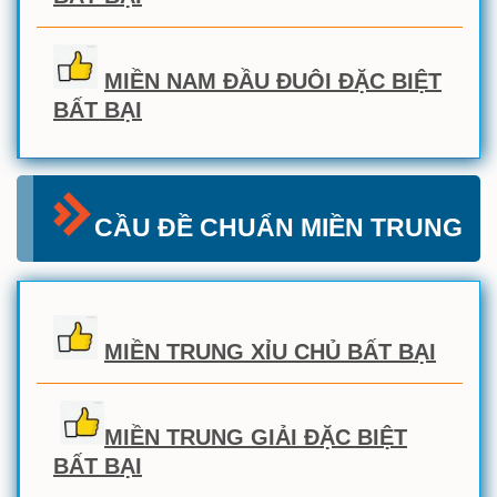
MIỀN NAM ĐẦU ĐUÔI ĐẶC BIỆT
BẤT BẠI
CẦU ĐỀ CHUẨN MIỀN TRUNG
MIỀN TRUNG XỈU CHỦ BẤT BẠI
MIỀN TRUNG GIẢI ĐẶC BIỆT
BẤT BẠI