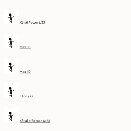
Xổ số Power 6/55
Max 3D
Max 4D
Thống kê
Xổ số điện toán 6x36