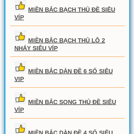
MIỀN BẮC BẠCH THỦ ĐỀ SIÊU
VÍP
MIỀN BẮC BẠCH THỦ LÔ 2
NHÁY SIÊU VÍP
MIỀN BẮC DÀN ĐỀ 6 SỐ SIÊU
VIP
MIỀN BẮC SONG THỦ ĐỀ SIÊU
VÍP
MIỀN BẮC DÀN ĐỀ 4 SỐ SIÊU