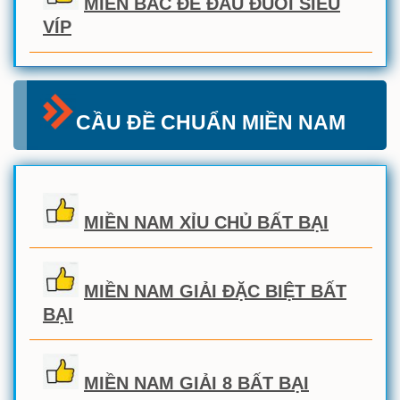
MIỀN BẮC ĐỀ ĐẦU ĐUÔI SIÊU
VÍP
CẦU ĐỀ CHUẨN MIỀN NAM
MIỀN NAM XỈU CHỦ BẤT BẠI
MIỀN NAM GIẢI ĐẶC BIỆT BẤT
BẠI
MIỀN NAM GIẢI 8 BẤT BẠI