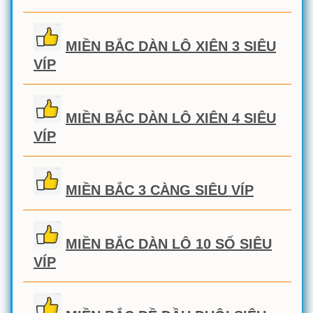
MIỀN BẮC DÀN LÔ XIÊN 3 SIÊU
VÍP
MIỀN BẮC DÀN LÔ XIÊN 4 SIÊU
VÍP
MIỀN BẮC 3 CÀNG SIÊU VÍP
MIỀN BẮC DÀN LÔ 10 SỐ SIÊU
VÍP