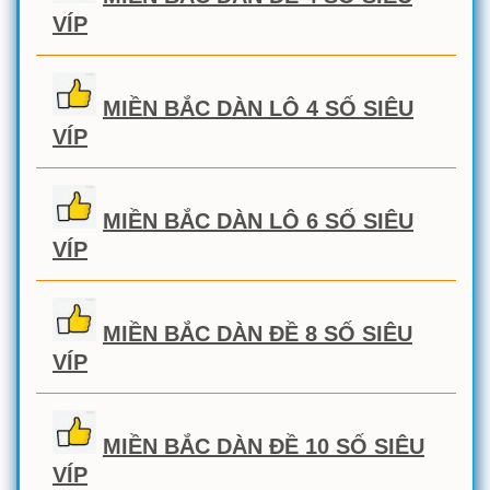
VÍP
MIỀN BẮC DÀN LÔ 4 SỐ SIÊU
VÍP
MIỀN BẮC DÀN LÔ 6 SỐ SIÊU
VÍP
MIỀN BẮC DÀN ĐỀ 8 SỐ SIÊU
VÍP
MIỀN BẮC DÀN ĐỀ 10 SỐ SIÊU
VÍP