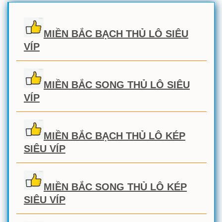
MIỀN BẮC BẠCH THỦ LÔ SIÊU
VÍP
MIỀN BẮC SONG THỦ LÔ SIÊU
VÍP
MIỀN BẮC BẠCH THỦ LÔ KÉP
SIÊU VÍP
MIỀN BẮC SONG THỦ LÔ KÉP
SIÊU VÍP