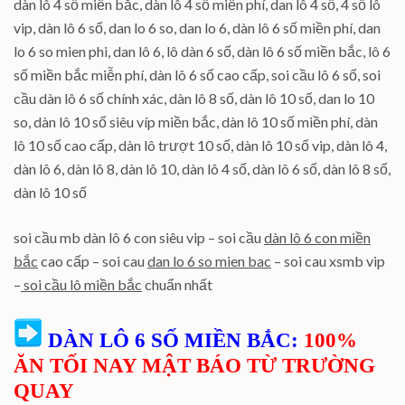
dàn lô 4 số miền bắc, dàn lô 4 số miễn phí, dan lô 4 số, 4 số lô
vip, dàn lô 6 số, dan lo 6 so, dan lo 6, dàn lô 6 số miền phí, dan
lo 6 so mien phi, dan lô 6, lô dàn 6 số, dàn lô 6 số miền bắc, lô 6
số miền bắc miễn phí, dàn lô 6 số cao cấp, soi cầu lô 6 số, soi
cầu dàn lô 6 số chính xác, dàn lô 8 số, dàn lô 10 số, dan lo 10
so, dàn lô 10 số siêu víp miền bắc, dàn lô 10 số miền phí, dàn
lô 10 số cao cấp, dàn lô trượt 10 số, dàn lô 10 số vip, dàn lô 4,
dàn lô 6, dàn lô 8, dàn lô 10, dàn lô 4 số, dàn lô 6 số, dàn lô 8 số,
dàn lô 10 số
soi cầu mb dàn lô 6 con siêu vip – soi cầu
dàn lô 6 con miền
bắc
cao cấp – soi cau
dan lo 6 so mien bac
– soi cau xsmb vip
–
soi cầu lô miền bắc
chuẩn nhất
DÀN LÔ 6 SỐ MIỀN BẮC:
100%
ĂN TỐI NAY MẬT BÁO TỪ TRƯỜNG
QUAY