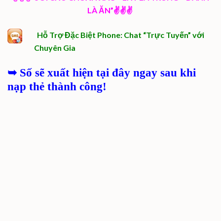
LÀ ĂN”✌✌✌
Hỗ Trợ Đặc Biệt
Phone
: Chat “Trực Tuyến” với
Chuyên Gia
➥ Số sẽ xuất hiện tại đây ngay sau khi
nạp thẻ thành công!