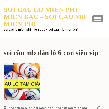
Bỏ
SOI CAU LO MIEN PHI
qua
MIEN BAC – SOI CAU MB
và
tới
MIEN PHI
nội
soi cau lo mien phi mien bac – soi cau mb mien phi
dung
(ấn
Enter)
soi cầu mb dàn lô 6 con siêu vip
soi cau lo mien phi mien bac - soi cau mb mien phi