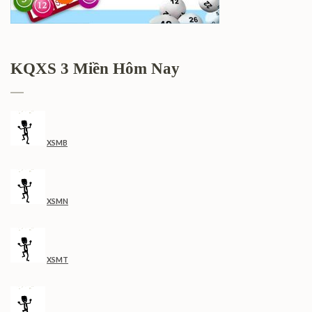
KQXS 3 Miền Hôm Nay
XSMB
XSMN
XSMT