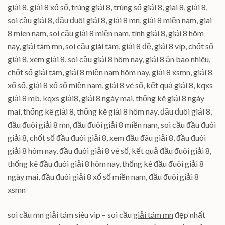
giải 8, giải 8 xổ số, trúng giải 8, trúng số giải 8, giai 8, giải 8,
soi cầu giải 8, đầu đuôi giải 8, giải 8 mn, giải 8 miền nam, giai
8 mien nam, soi cầu giải 8 miền nam, tính giải 8, giải 8 hôm
nay, giải tám mn, soi cầu giái tám, giải 8 đề, giải 8 víp, chốt số
giải 8, xem giải 8, soi cầu giải 8 hôm nay, giải 8 ăn bao nhiêu,
chốt số giải tám, giải 8 miền nam hôm nay, giải 8 xsmn, giải 8
xổ số, giải 8 xổ số miền nam, giải 8 vé số, kết quả giải 8, kqxs
giải 8 mb, kqxs giải8, giải 8 ngày mai, thống kê giải 8 ngày
mai, thống kê giải 8, thống kê giải 8 hôm nay, đầu đuôi giải 8,
đầu đuôi giải 8 mn, đầu đuôi giải 8 miền nam, soi cầu đầu đuôi
giải 8, chốt số đầu đuôi giải 8, xem đầu đâu giải 8, đầu đuôi
giải 8 hôm nay, đầu đuôi giải 8 vé số, kết quả đầu đuôi giải 8,
thống kê đầu đuôi giải 8 hôm nay, thống kê đầu đuôi giải 8
ngày mai, đầu đuôi giải 8 xổ số miền nam, đầu đuôi giải 8
xsmn
soi cầu mn giải tám siêu vip – soi cầu
giải tám mn
đẹp nhất