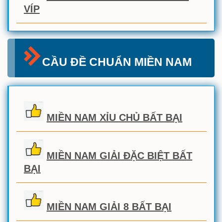
VÍP
CẦU ĐỀ CHUẨN MIỀN NAM
MIỀN NAM XỈU CHỦ BẤT BẠI
MIỀN NAM GIẢI ĐẶC BIỆT BẤT
BẠI
MIỀN NAM GIẢI 8 BẤT BẠI