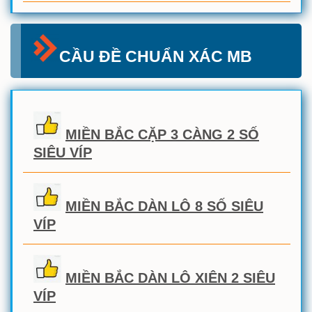
CẦU ĐỀ CHUẨN XÁC MB
MIỀN BẮC CẶP 3 CÀNG 2 SỐ
SIÊU VÍP
MIỀN BẮC DÀN LÔ 8 SỐ SIÊU
VÍP
MIỀN BẮC DÀN LÔ XIÊN 2 SIÊU
VÍP