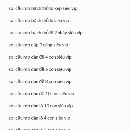
soi cầu mb bạch thủ lô kép siêu vip
soi cầu mb bạch thủ lô siêu vip
soi cầu mb bạch thủ lô 2 nháy siêu vip
soi cầu mb cặp 3 càng siêu vip
soi cầu mb dàn đề 4 con siêu vip
soi cầu mb dàn đề 6 con siêu vip
soi cầu mb dàn đề 8 con siêu vip
soi cầu mb dàn đề 10 con siêu vip
soi cầu mb dàn lô 10 con siêu vip
soi cầu mb dàn lô 4 con siêu vip
soi cầu mb dàn lô 6 con siêu vip