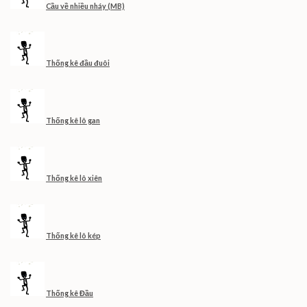
Cầu về nhiều nháy (MB)
Thống kê đầu đuôi
Thống kê lô gan
Thống kê lô xiên
Thống kê lô kép
Thống kê Đầu