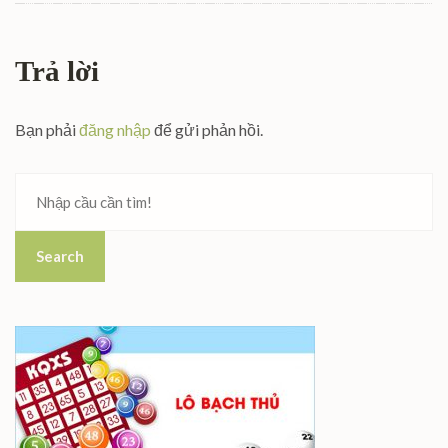
Trả lời
Bạn phải
đăng nhập
để gửi phản hồi.
Search