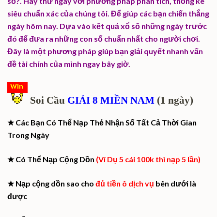
số?. Hãy thử ngay với phương pháp phân tích, thống kê
siêu chuẩn xác của chúng tôi. Để giúp các bạn chiến thắng
ngày hôm nay. Dựa vào kết quả xổ số những ngày trước
đó để đưa ra những con số chuẩn nhất cho người chơi.
Đây là một phương pháp giúp bạn giải quyết nhanh vấn
đề tài chính của mình ngay bây giờ.
Soi Cầu
GIẢI 8 MIỀN NAM
(1 ngày)
★
Các Bạn Có Thể Nạp Thẻ Nhận Số Tất Cả Thời Gian
Trong Ngày
★
Có Thể Nạp Cộng Dồn
(Ví Dụ 5 cái 100k thì nạp 5 lần)
★ Nạp cộng dồn sao cho
đủ tiền ô dịch vụ
bên dưới là
được