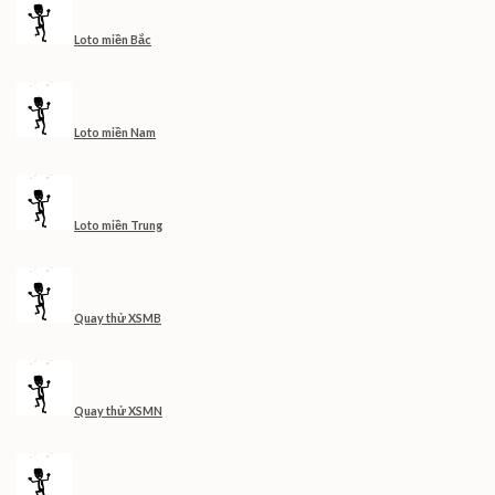
Loto miền Bắc
Loto miền Nam
Loto miền Trung
Quay thử XSMB
Quay thử XSMN