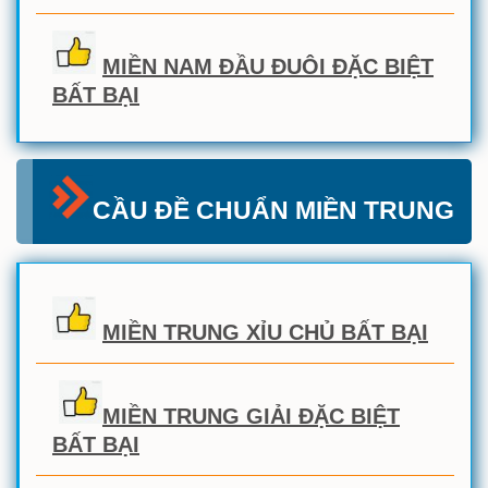
MIỀN NAM ĐẦU ĐUÔI ĐẶC BIỆT
BẤT BẠI
CẦU ĐỀ CHUẨN MIỀN TRUNG
MIỀN TRUNG XỈU CHỦ BẤT BẠI
MIỀN TRUNG GIẢI ĐẶC BIỆT
BẤT BẠI