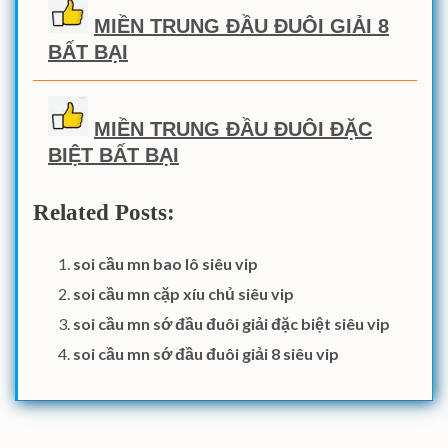
MIỀN TRUNG ĐẦU ĐUÔI GIẢI 8
BẤT BẠI
MIỀN TRUNG ĐẦU ĐUÔI ĐẶC
BIỆT BẤT BẠI
Related Posts:
soi cầu mn bao lô siêu vip
soi cầu mn cặp xíu chủ siêu vip
soi cầu mn sớ đầu đuôi giải đặc biệt siêu vip
soi cầu mn sớ đầu đuôi giải 8 siêu vip