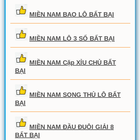
MIỀN NAM BAO LÔ BẤT BẠI
MIỀN NAM LÔ 3 SỐ BẤT BẠI
MIỀN NAM Cặp XỈU CHỦ BẤT
BẠI
MIỀN NAM SONG THỦ LÔ BẤT
BẠI
MIỀN NAM ĐẦU ĐUÔI GIẢI 8
BẤT BẠI