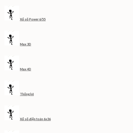
Xổ số Power 6/55
Max 3D
Max 4D
Thống kê
Xổ số điện toán 6x36