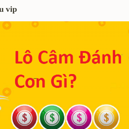
u vip