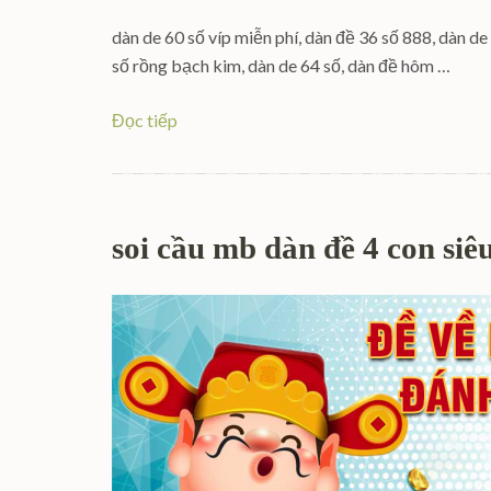
dàn de 60 số víp miễn phí, dàn đề 36 số 888, dàn de 
số rồng bạch kim, dàn de 64 số, dàn đề hôm …
Đọc tiếp
soi cầu mb dàn đề 4 con siê