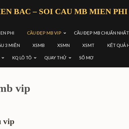
IEN BAC – SOI CAU MB MIEN PHI
IEN PHI
CẦU ĐẸP MB VIP
CẦU ĐẸP MB CHUẨN NHẤT
ẦU 3 MIỀN
XSMB
XSMN
XSMT
KẾT QUẢ 
KQ LÔ TÔ
QUAY THỬ
SỔ MƠ
mb vip
u vip