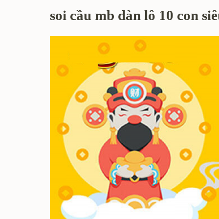
soi cầu mb dàn lô 10 con siê