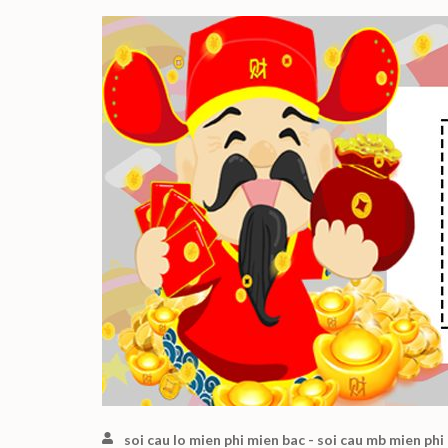
soi cau lo mien phi mien bac - soi cau mb mien phi