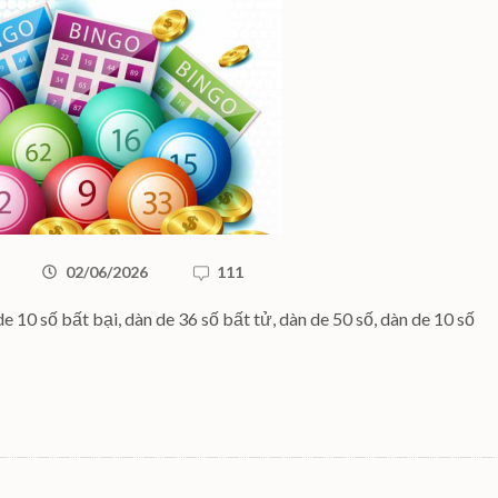
02/06/2026
111
de 10 số bất bại, dàn de 36 số bất tử, dàn de 50 số, dàn de 10 số