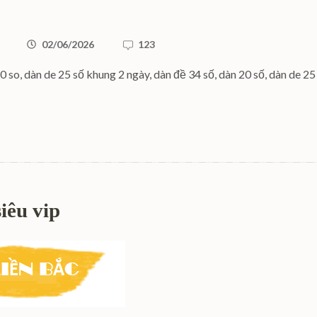
02/06/2026
123
0 so, dàn de 25 số khung 2 ngày, dàn đề 34 số, dàn 20 số, dàn de 25
iêu vip