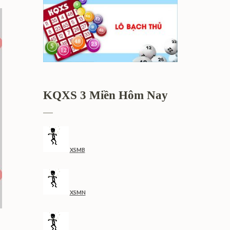
KQXS 3 Miền Hôm Nay
XSMB
XSMN