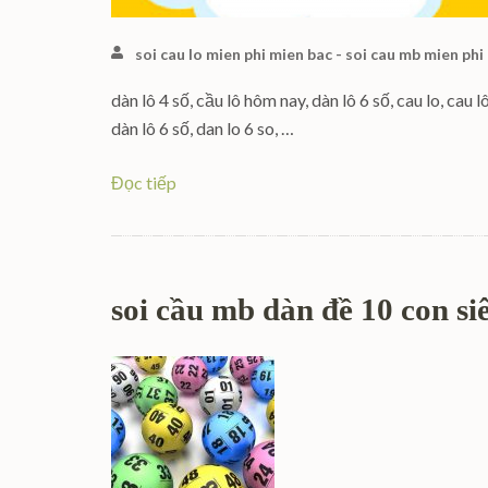
soi cau lo mien phi mien bac - soi cau mb mien phi
dàn lô 4 số, cầu lô hôm nay, dàn lô 6 số, cau lo, cau l
dàn lô 6 số, dan lo 6 so, …
Đọc tiếp
soi cầu mb dàn đề 10 con si