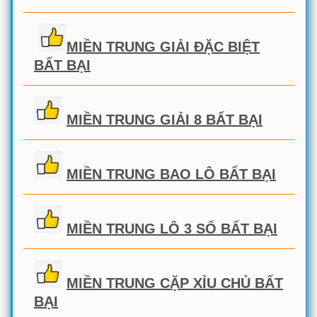
MIỀN TRUNG GIẢI ĐẶC BIỆT
BẤT BẠI
MIỀN TRUNG GIẢI 8 BẤT BẠI
MIỀN TRUNG BAO LÔ BẤT BẠI
MIỀN TRUNG LÔ 3 SỐ BẤT BẠI
MIỀN TRUNG CẶP XỈU CHỦ BẤT
BẠI