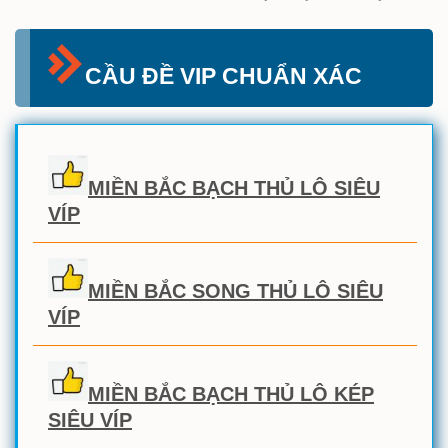
CẦU ĐỀ VIP CHUẨN XÁC
MIỀN BẮC BẠCH THỦ LÔ SIÊU
VÍP
MIỀN BẮC SONG THỦ LÔ SIÊU
VÍP
MIỀN BẮC BẠCH THỦ LÔ KÉP
SIÊU VÍP