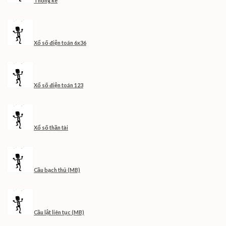
Thống kê
Xổ số điện toán 6x36
Xổ số điện toán 123
Xổ số thần tài
Cầu bạch thủ (MB)
Cầu lật liên tục (MB)