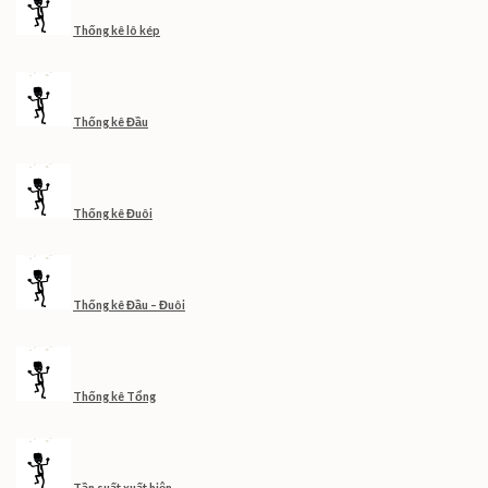
Thống kê lô kép
Thống kê Đầu
Thống kê Đuôi
Thống kê Đầu – Đuôi
Thống kê Tổng
Tần suất xuất hiện