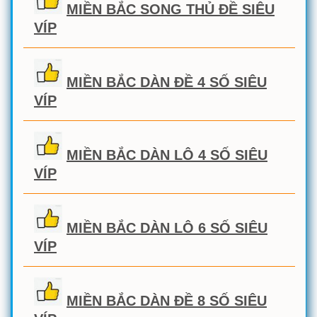
MIỀN BẮC SONG THỦ ĐỀ SIÊU
VÍP
MIỀN BẮC DÀN ĐỀ 4 SỐ SIÊU
VÍP
MIỀN BẮC DÀN LÔ 4 SỐ SIÊU
VÍP
MIỀN BẮC DÀN LÔ 6 SỐ SIÊU
VÍP
MIỀN BẮC DÀN ĐỀ 8 SỐ SIÊU