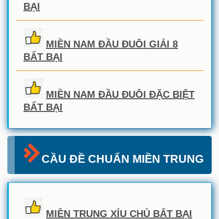
BẠI
MIỀN NAM ĐẦU ĐUÔI GIẢI 8
BẤT BẠI
MIỀN NAM ĐẦU ĐUÔI ĐẶC BIỆT
BẤT BẠI
CẦU ĐỀ CHUẨN MIỀN TRUNG
MIỀN TRUNG XỈU CHỦ BẤT BẠI