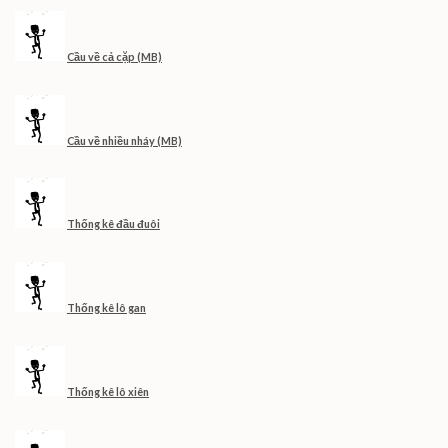
Cầu về cả cặp (MB)
Cầu về nhiều nháy (MB)
Thống kê đầu đuôi
Thống kê lô gan
Thống kê lô xiên