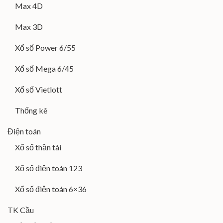
Max 4D
Max 3D
Xổ số Power 6/55
Xổ số Mega 6/45
Xổ số Vietlott
Thống kê
Điện toán
Xổ số thần tài
Xổ số điện toán 123
Xổ số điện toán 6×36
TK Cầu