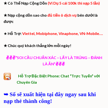
★
Có Thể Nạp Cộng Dồn
(Ví Dụ 5 cái 100k thì nạp 5 lần)
★ Nạp cộng dồn sao cho
đủ tiền ô dịch vụ
bên dưới là
được
★
Hỗ Trợ:
Viettel, Mobiphone, Vinaphone, VN-Mobile….
★ Chúc quý khách thắng lớn mỗi ngày!
✌✌✌“SOI CẦU CHUẨN XÁC – LẤY LÀ TRÚNG – ĐÁNH
LÀ ĂN”✌✌✌
Hỗ Trợ Đặc Biệt
Phone
: Chat “Trực Tuyến” với
Chuyên Gia
➥ Số sẽ xuất hiện tại đây ngay sau khi
nạp thẻ thành công!