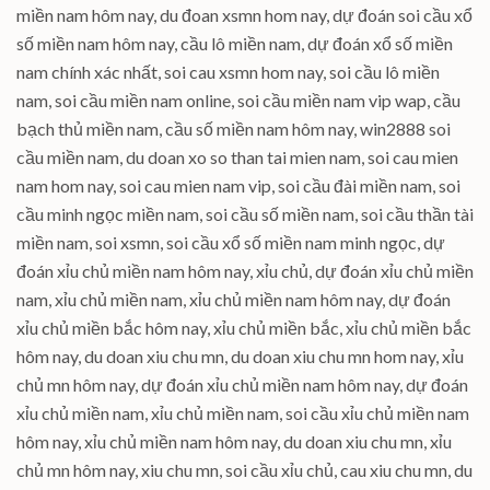
miền nam hôm nay, du đoan xsmn hom nay, dự đoán soi cầu xổ
số miền nam hôm nay, cầu lô miền nam, dự đoán xổ số miền
nam chính xác nhất, soi cau xsmn hom nay, soi cầu lô miền
nam, soi cầu miền nam online, soi cầu miền nam vip wap, cầu
bạch thủ miền nam, cầu số miền nam hôm nay, win2888 soi
cầu miền nam, du doan xo so than tai mien nam, soi cau mien
nam hom nay, soi cau mien nam vip, soi cầu đài miền nam, soi
cầu minh ngọc miền nam, soi cầu số miền nam, soi cầu thần tài
miền nam, soi xsmn, soi cầu xổ số miền nam minh ngọc, dự
đoán xỉu chủ miền nam hôm nay, xỉu chủ, dự đoán xỉu chủ miền
nam, xỉu chủ miền nam, xỉu chủ miền nam hôm nay, dự đoán
xỉu chủ miền bắc hôm nay, xỉu chủ miền bắc, xỉu chủ miền bắc
hôm nay, du doan xiu chu mn, du doan xiu chu mn hom nay, xỉu
chủ mn hôm nay, dự đoán xỉu chủ miền nam hôm nay, dự đoán
xỉu chủ miền nam, xỉu chủ miền nam, soi cầu xỉu chủ miền nam
hôm nay, xỉu chủ miền nam hôm nay, du doan xiu chu mn, xỉu
chủ mn hôm nay, xiu chu mn, soi cầu xỉu chủ, cau xiu chu mn, du