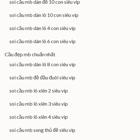
soi cầu mb dàn đề 10 con siêu vip
soi cầu mb dàn lô 10 con siêu vip
soi cầu mb dàn lô 4 con siêu vip
soi cầu mb dàn lô 6 con siêu vip
Cầu đẹp mb chuẩn nhất
soi cầu mb dàn lô 8 con siêu vip
soi cầu mb đề đầu đuôi siêu vip
soi cầu mb lô xiên 2 siêu vip
soi cầu mb lô xiên 3 siêu vip
soi cầu mb lô xiên 4 siêu vip
soi cầu mb song thủ đề siêu vip