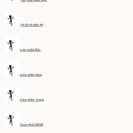
TK từ 00 đến 99
Loto miền Bắc
Loto miền Nam
Loto miền Trung
Quay thử XSMB