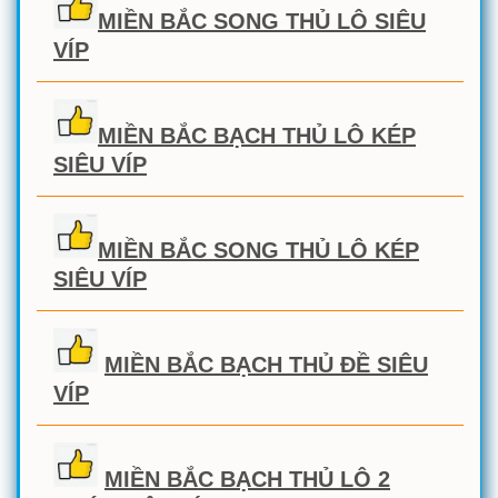
MIỀN BẮC SONG THỦ LÔ SIÊU
VÍP
MIỀN BẮC BẠCH THỦ LÔ KÉP
SIÊU VÍP
MIỀN BẮC SONG THỦ LÔ KÉP
SIÊU VÍP
MIỀN BẮC BẠCH THỦ ĐỀ SIÊU
VÍP
MIỀN BẮC BẠCH THỦ LÔ 2