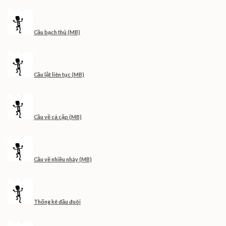
Cầu bạch thủ (MB)
Cầu lật liên tục (MB)
Cầu về cả cặp (MB)
Cầu về nhiều nháy (MB)
Thống kê đầu đuôi