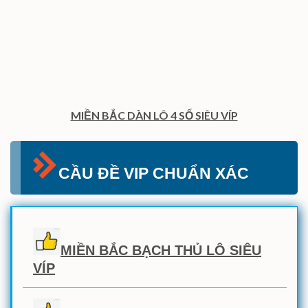
MIỀN BẮC DÀN LÔ 4 SỐ SIÊU VÍP
CẦU ĐỀ VIP CHUẨN XÁC
MIỀN BẮC BẠCH THỦ LÔ SIÊU
VÍP