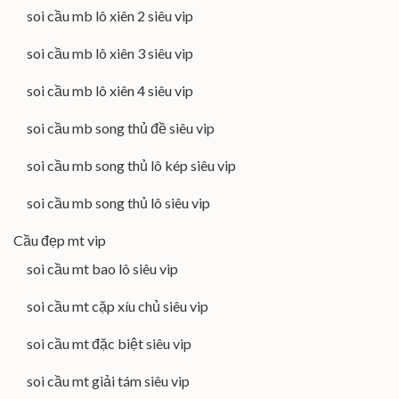
soi cầu mb lô xiên 2 siêu vip
soi cầu mb lô xiên 3 siêu vip
soi cầu mb lô xiên 4 siêu vip
soi cầu mb song thủ đề siêu vip
soi cầu mb song thủ lô kép siêu vip
soi cầu mb song thủ lô siêu vip
Cầu đẹp mt vip
soi cầu mt bao lô siêu vip
soi cầu mt cặp xíu chủ siêu vip
soi cầu mt đặc biệt siêu vip
soi cầu mt giải tám siêu vip