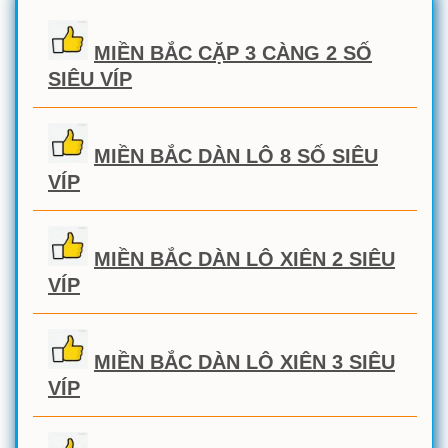
MIỀN BẮC CẶP 3 CÀNG 2 SỐ
SIÊU VÍP
MIỀN BẮC DÀN LÔ 8 SỐ SIÊU
VÍP
MIỀN BẮC DÀN LÔ XIÊN 2 SIÊU
VÍP
MIỀN BẮC DÀN LÔ XIÊN 3 SIÊU
VÍP