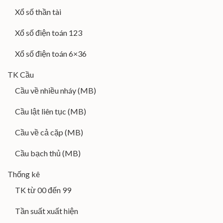
Xổ số thần tài
Xổ số điện toán 123
Xổ số điện toán 6×36
TK Cầu
Cầu về nhiều nháy (MB)
Cầu lật liên tục (MB)
Cầu về cả cặp (MB)
Cầu bạch thủ (MB)
Thống kê
TK từ 00 đến 99
Tần suất xuất hiện