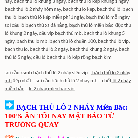
nay, bạch thủ lô khung 3 ngày, bạch thủ lô kép khung 1 ngày,
bạch thủ lô 2 nháy hôm nay, bach thu lo kep, bạch thủ lô, bạch
thu lô, bạch thủ lô kép miễn phí 1 ngày, bạch thủ lô mỗi ngày,
soi cầu lô bạch thủ xs đà nẵng, bạch thủ lô miền bắc, độc thủ
lô khung 2 ngày, cầu vip bạch thủ mb, bạch thủ lô khung 5
ngày, bach thu lo mb, bạch thủ lô chuẩn 100, bạch thủ lô vip,
bach thu lo, bạch thủ lô 2 ngày, bạch thủ khung 2 ngày, bạch
thủ lô 5 ngày, cầu lô bạch thủ, lô kép rồng bạch kim
soi cầu xsmb bạch thủ lô 2 nháy siêu vip –
bạch thủ lô 2 nháy
mb
đẹp nhất – soi cầu bạch thủ lô 2 nháy mb – chốt
lô 2 nháy
miền bắc
–
lo 2 nhay mien bac vip
BẠCH THỦ LÔ 2 NHÁY Miền Bắc:
100% ĂN TỐI NAY MẬT BÁO TỪ
TRƯỜNG QUAY