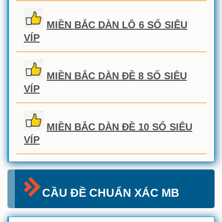
MIỀN BẮC DÀN LÔ 6 SỐ SIÊU
VÍP
MIỀN BẮC DÀN ĐỀ 8 SỐ SIÊU
VÍP
MIỀN BẮC DÀN ĐỀ 10 SỐ SIÊU
VÍP
CẦU ĐỀ CHUẨN XÁC MB