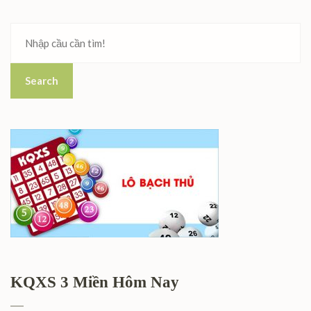
Search
KQXS 3 Miền Hôm Nay