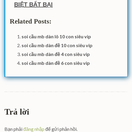
BIỆT BẤT BẠI
Related Posts:
soi cầu mb dàn lô 10 con siêu vip
soi cầu mb dàn đề 10 con siêu vip
soi cầu mb dàn đề 4 con siêu vip
soi cầu mb dàn đề 6 con siêu vip
Trả lời
Bạn phải
đăng nhập
để gửi phản hồi.