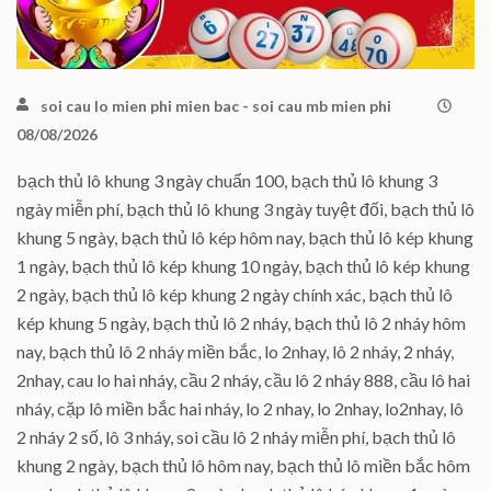
soi cau lo mien phi mien bac - soi cau mb mien phi
08/08/2026
bạch thủ lô khung 3 ngày chuẩn 100, bạch thủ lô khung 3
ngày miễn phí, bạch thủ lô khung 3 ngày tuyệt đối, bạch thủ lô
khung 5 ngày, bạch thủ lô kép hôm nay, bạch thủ lô kép khung
1 ngày, bạch thủ lô kép khung 10 ngày, bạch thủ lô kép khung
2 ngày, bạch thủ lô kép khung 2 ngày chính xác, bạch thủ lô
kép khung 5 ngày, bạch thủ lô 2 nháy, bạch thủ lô 2 nháy hôm
nay, bạch thủ lô 2 nháy miền bắc, lo 2nhay, lô 2 nháy, 2 nháy,
2nhay, cau lo hai nháy, cầu 2 nháy, cầu lô 2 nháy 888, cầu lô hai
nháy, cặp lô miền bắc hai nháy, lo 2 nhay, lo 2nhay, lo2nhay, lô
2 nháy 2 số, lô 3 nháy, soi cầu lô 2 nháy miễn phí, bạch thủ lô
khung 2 ngày, bạch thủ lô hôm nay, bạch thủ lô miền bắc hôm