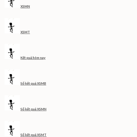
XSMN
XSMT
Kết quả hôm nay
Sổ kết quả XSMB
Sổ kết quả XSMN
Sổ kết quả XSMT