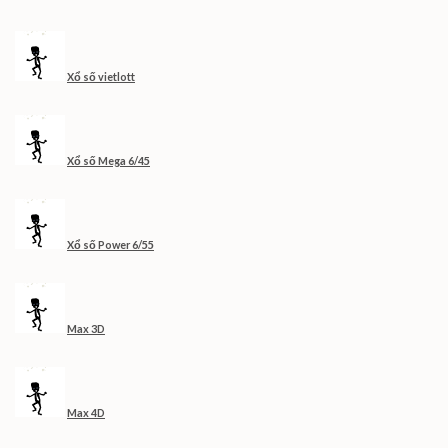
Xổ số vietlott
Xổ số Mega 6/45
Xổ số Power 6/55
Max 3D
Max 4D