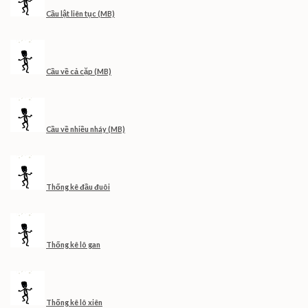
Cầu lật liên tục (MB)
Cầu về cả cặp (MB)
Cầu về nhiều nháy (MB)
Thống kê đầu đuôi
Thống kê lô gan
Thống kê lô xiên