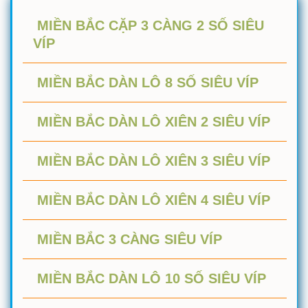
MIỀN BẮC CẶP 3 CÀNG 2 SỐ SIÊU
VÍP
MIỀN BẮC DÀN LÔ 8 SỐ SIÊU VÍP
MIỀN BẮC DÀN LÔ XIÊN 2 SIÊU VÍP
MIỀN BẮC DÀN LÔ XIÊN 3 SIÊU VÍP
MIỀN BẮC DÀN LÔ XIÊN 4 SIÊU VÍP
MIỀN BẮC 3 CÀNG SIÊU VÍP
MIỀN BẮC DÀN LÔ 10 SỐ SIÊU VÍP