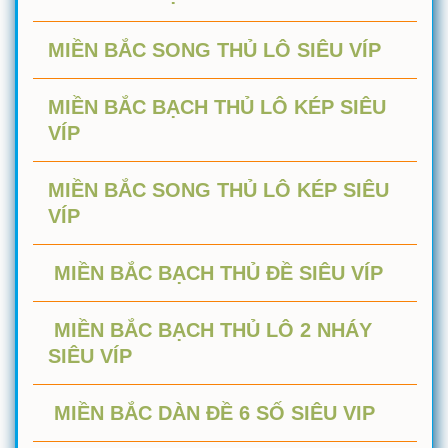
MIỀN BẮC SONG THỦ LÔ SIÊU VÍP
MIỀN BẮC BẠCH THỦ LÔ KÉP SIÊU
VÍP
MIỀN BẮC SONG THỦ LÔ KÉP SIÊU
VÍP
MIỀN BẮC BẠCH THỦ ĐỀ SIÊU VÍP
MIỀN BẮC BẠCH THỦ LÔ 2 NHÁY
SIÊU VÍP
MIỀN BẮC DÀN ĐỀ 6 SỐ SIÊU VIP