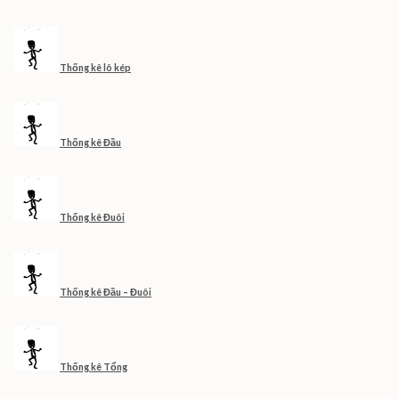
Thống kê lô kép
Thống kê Đầu
Thống kê Đuôi
Thống kê Đầu – Đuôi
Thống kê Tổng