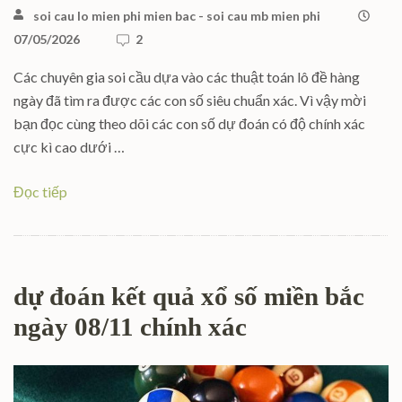
soi cau lo mien phi mien bac - soi cau mb mien phi
07/05/2026
2
Các chuyên gia soi cầu dựa vào các thuật toán lô đề hàng
ngày đã tìm ra được các con số siêu chuẩn xác. Vì vậy mời
bạn đọc cùng theo dõi các con số dự đoán có độ chính xác
cực kì cao dưới …
Đọc tiếp
dự đoán kết quả xổ số miền bắc
ngày 08/11 chính xác