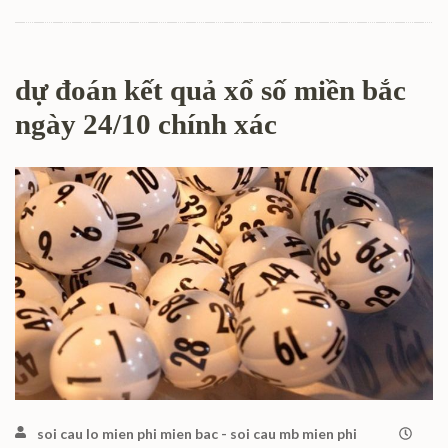
dự đoán kết quả xổ số miền bắc
ngày 24/10 chính xác
soi cau lo mien phi mien bac - soi cau mb mien phi