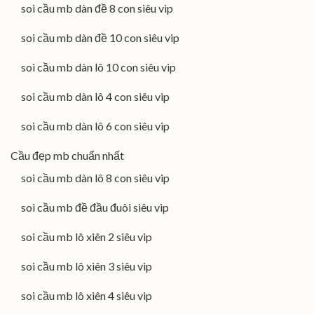
soi cầu mb dàn đề 8 con siêu vip
soi cầu mb dàn đề 10 con siêu vip
soi cầu mb dàn lô 10 con siêu vip
soi cầu mb dàn lô 4 con siêu vip
soi cầu mb dàn lô 6 con siêu vip
Cầu đẹp mb chuẩn nhất
soi cầu mb dàn lô 8 con siêu vip
soi cầu mb đề đầu đuôi siêu vip
soi cầu mb lô xiên 2 siêu vip
soi cầu mb lô xiên 3 siêu vip
soi cầu mb lô xiên 4 siêu vip