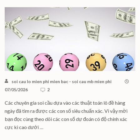
soi cau lo mien phi mien bac - soi cau mb mien phi
07/05/2026
2
Các chuyên gia soi cầu dựa vào các thuật toán lô đề hàng
ngày đã tìm ra được các con số siêu chuẩn xác. Vì vậy mời
bạn đọc cùng theo dõi các con số dự đoán có độ chính xác
cực kì cao dưới …