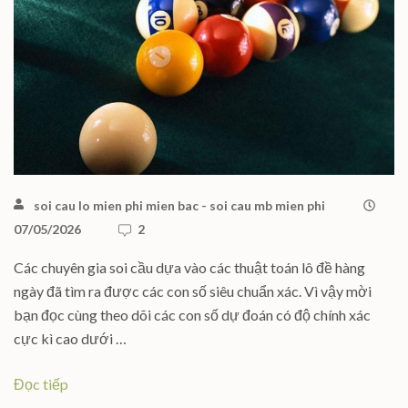
soi cau lo mien phi mien bac - soi cau mb mien phi
07/05/2026
2
Các chuyên gia soi cầu dựa vào các thuật toán lô đề hàng
ngày đã tìm ra được các con số siêu chuẩn xác. Vì vậy mời
bạn đọc cùng theo dõi các con số dự đoán có độ chính xác
cực kì cao dưới …
Đọc tiếp