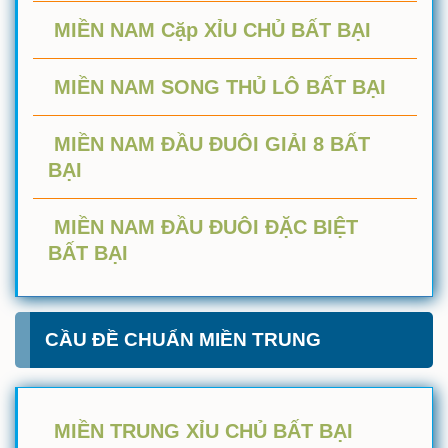
MIỀN NAM Cặp XỈU CHỦ BẤT BẠI
MIỀN NAM SONG THỦ LÔ BẤT BẠI
MIỀN NAM ĐẦU ĐUÔI GIẢI 8 BẤT
BẠI
MIỀN NAM ĐẦU ĐUÔI ĐẶC BIỆT
BẤT BẠI
CẦU ĐỀ CHUẨN MIỀN TRUNG
MIỀN TRUNG XỈU CHỦ BẤT BẠI