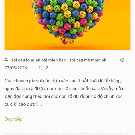
soi cau lo mien phi mien bac - soi cau mb mien phi
07/05/2026
2
Các chuyên gia soi cầu dựa vào các thuật toán lô đề hàng
ngày đã tìm ra được các con số siêu chuẩn xác. Vì vậy mời
bạn đọc cùng theo dõi các con số dự đoán có độ chính xác
cực kì cao dưới …
Đọc tiếp