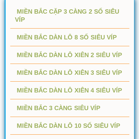
MIỀN BẮC CẶP 3 CÀNG 2 SỐ SIÊU
VÍP
MIỀN BẮC DÀN LÔ 8 SỐ SIÊU VÍP
MIỀN BẮC DÀN LÔ XIÊN 2 SIÊU VÍP
MIỀN BẮC DÀN LÔ XIÊN 3 SIÊU VÍP
MIỀN BẮC DÀN LÔ XIÊN 4 SIÊU VÍP
MIỀN BẮC 3 CÀNG SIÊU VÍP
MIỀN BẮC DÀN LÔ 10 SỐ SIÊU VÍP