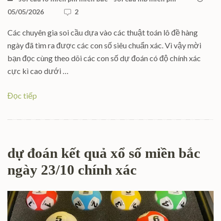
05/05/2026
2
Các chuyên gia soi cầu dựa vào các thuật toán lô đề hàng
ngày đã tìm ra được các con số siêu chuẩn xác. Vì vậy mời
bạn đọc cùng theo dõi các con số dự đoán có độ chính xác
cực kì cao dưới …
Đọc tiếp
dự đoán kết quả xổ số miền bắc
ngày 23/10 chính xác