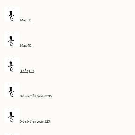
Max 3D
Max 4D
Thống kê
Xổ số điện toán 6x36
Xổ số điện toán 123