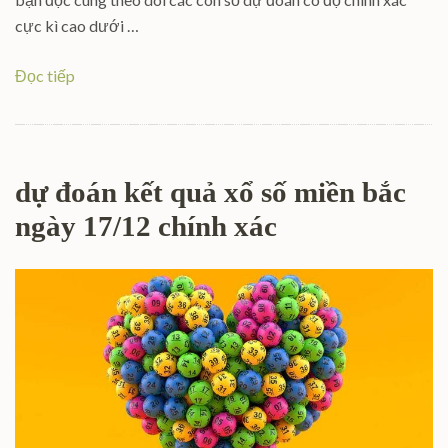
cực kì cao dưới …
Đọc tiếp
dự đoán kết quả xổ số miền bắc
ngày 17/12 chính xác