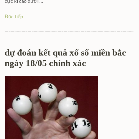
cực kì cao dưới …
Đọc tiếp
dự đoán kết quả xổ số miền bắc
ngày 18/05 chính xác