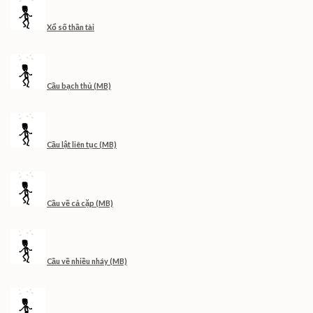
Xổ số thần tài
Cầu bạch thủ (MB)
Cầu lật liên tục (MB)
Cầu về cả cặp (MB)
Cầu về nhiều nháy (MB)