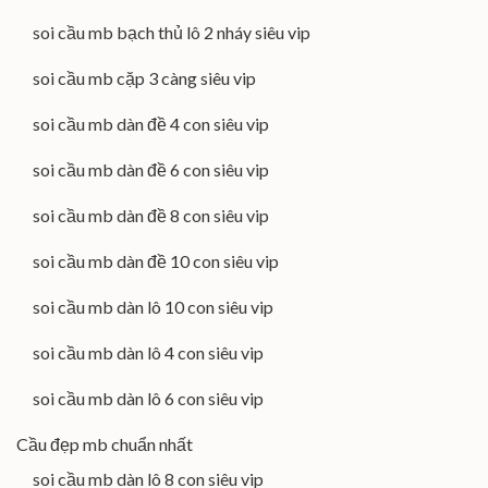
soi cầu mb bạch thủ lô 2 nháy siêu vip
soi cầu mb cặp 3 càng siêu vip
soi cầu mb dàn đề 4 con siêu vip
soi cầu mb dàn đề 6 con siêu vip
soi cầu mb dàn đề 8 con siêu vip
soi cầu mb dàn đề 10 con siêu vip
soi cầu mb dàn lô 10 con siêu vip
soi cầu mb dàn lô 4 con siêu vip
soi cầu mb dàn lô 6 con siêu vip
Cầu đẹp mb chuẩn nhất
soi cầu mb dàn lô 8 con siêu vip