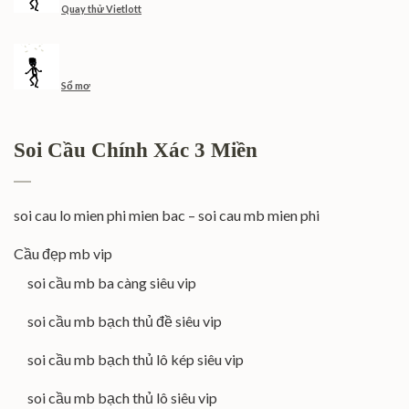
Quay thử Vietlott
Sổ mơ
Soi Cầu Chính Xác 3 Miền
soi cau lo mien phi mien bac – soi cau mb mien phi
Cầu đẹp mb vip
soi cầu mb ba càng siêu vip
soi cầu mb bạch thủ đề siêu vip
soi cầu mb bạch thủ lô kép siêu vip
soi cầu mb bạch thủ lô siêu vip