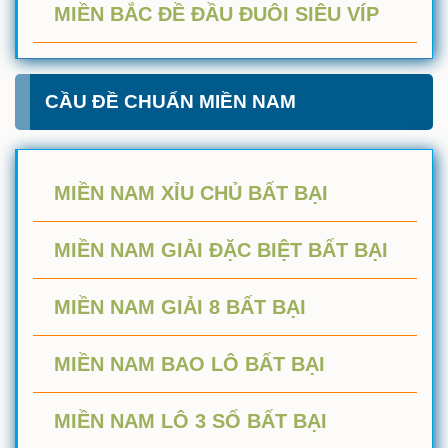
MIỀN BẮC ĐỀ ĐẦU ĐUÔI SIÊU VÍP
CẦU ĐỀ CHUẨN MIỀN NAM
MIỀN NAM XỈU CHỦ BẤT BẠI
MIỀN NAM GIẢI ĐẶC BIỆT BẤT BẠI
MIỀN NAM GIẢI 8 BẤT BẠI
MIỀN NAM BAO LÔ BẤT BẠI
MIỀN NAM LÔ 3 SỐ BẤT BẠI