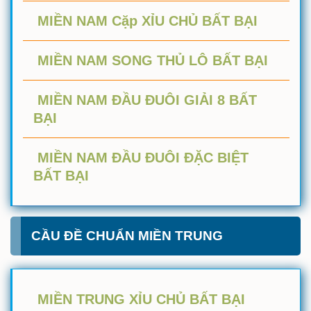
MIỀN NAM Cặp XỈU CHỦ BẤT BẠI
MIỀN NAM SONG THỦ LÔ BẤT BẠI
MIỀN NAM ĐẦU ĐUÔI GIẢI 8 BẤT
BẠI
MIỀN NAM ĐẦU ĐUÔI ĐẶC BIỆT
BẤT BẠI
CẦU ĐỀ CHUẨN MIỀN TRUNG
MIỀN TRUNG XỈU CHỦ BẤT BẠI