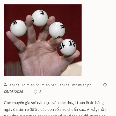
soi cau lo mien phi mien bac - soi cau mb mien phi
05/05/2026
2
Các chuyên gia soi cầu dựa vào các thuật toán lô đề hàng
ngày đã tìm ra được các con số siêu chuẩn xác. Vì vậy mời
bạn đọc cùng theo dõi các con số dự đoán có độ chính xác