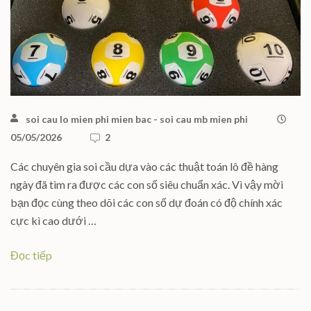
soi cau lo mien phi mien bac - soi cau mb mien phi
05/05/2026
2
Các chuyên gia soi cầu dựa vào các thuật toán lô đề hàng
ngày đã tìm ra được các con số siêu chuẩn xác. Vì vậy mời
bạn đọc cùng theo dõi các con số dự đoán có độ chính xác
cực kì cao dưới …
Đọc tiếp