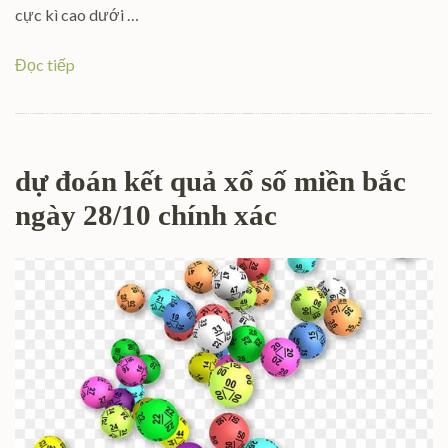
cực kì cao dưới …
Đọc tiếp
dự đoán kết quả xổ số miền bắc
ngày 28/10 chính xác