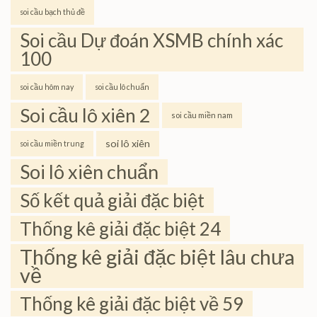
soi cầu bạch thủ đề
Soi cầu Dự đoán XSMB chính xác
100
soi cầu hôm nay
soi cầu lô chuẩn
Soi cầu lô xiên 2
soi cầu miền nam
soi lô xiên
soi cầu miền trung
Soi lô xiên chuẩn
Số kết quả giải đặc biệt
Thống kê giải đặc biệt 24
Thống kê giải đặc biệt lâu chưa
về
Thống kê giải đặc biệt về 59