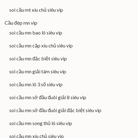
soi cầu mt xíu chủ siêu vip
Cầu đẹp mn vip
soi cầu mn bao lô siêu vip
soi cầu mn cặp xíu chủ siêu vip
soi cầu mn đặc biệt siêu vip
soi cầu mn giải tám siêu vip
soi cầu mn lô 3 số siêu vip
soi cầu mn sớ đầu đuôi giải 8 siêu vip
soi cầu mn sớ đầu đuôi giải đặc biệt siêu vip
soi cầu mn song thủ lô siêu vip
soi cầu mn xíu chủ siêu vip