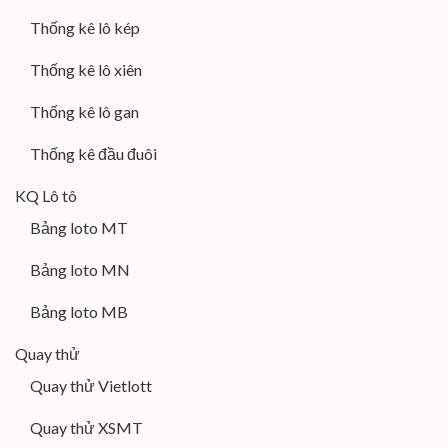
Thống kê lô kép
Thống kê lô xiên
Thống kê lô gan
Thống kê đầu đuôi
KQ Lô tô
Bảng loto MT
Bảng loto MN
Bảng loto MB
Quay thử
Quay thử Vietlott
Quay thử XSMT