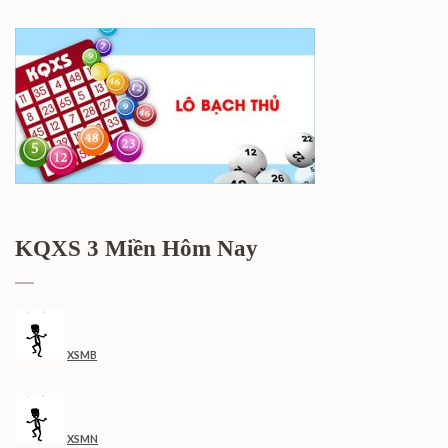
KQXS 3 Miền Hôm Nay
XSMB
XSMN