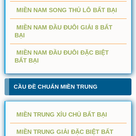
MIỀN NAM SONG THỦ LÔ BẤT BẠI
MIỀN NAM ĐẦU ĐUÔI GIẢI 8 BẤT
BẠI
MIỀN NAM ĐẦU ĐUÔI ĐẶC BIỆT
BẤT BẠI
CẦU ĐỀ CHUẨN MIỀN TRUNG
MIỀN TRUNG XỈU CHỦ BẤT BẠI
MIỀN TRUNG GIẢI ĐẶC BIỆT BẤT